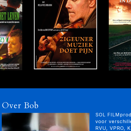
Over Bob
SOL FILMprodu
voor verschi
RVU, VPRO, K